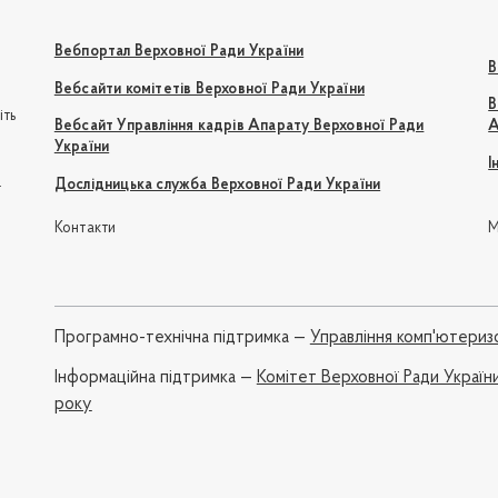
Вебпортал Верховної Ради України
В
Вебсайти комітетів Верховної Ради України
В
іть
Вебсайт Управління кадрів Апарату Верховної Ради
А
України
І
e
Дослідницька служба Верховної Ради України
Контакти
М
Програмно-технічна підтримка —
Управління комп'ютериз
Iнформаційна підтримка —
Комітет Верховної Ради України
року