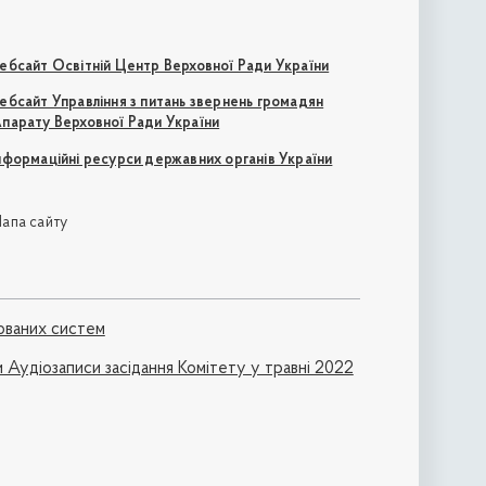
ебсайт Освітній Центр Верховної Ради України
ебсайт Управління з питань звернень громадян
парату Верховної Ради України
нформаційні ресурси державних органів України
апа сайту
ованих систем
 Аудіозаписи засідання Комітету у травні 2022