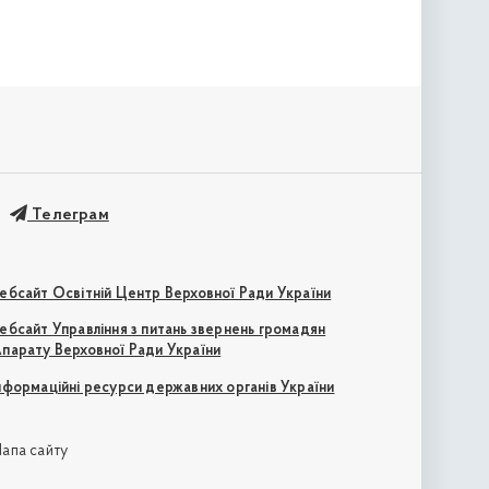
Телеграм
ебсайт Освітній Центр Верховної Ради України
ебсайт Управління з питань звернень громадян
парату Верховної Ради України
нформаційні ресурси державних органів України
апа сайту