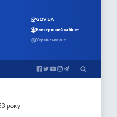
GOV.UA
Електронний кабінет
Українською
23 року