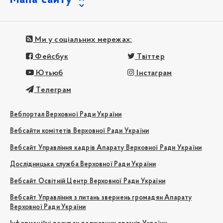
Ми у соціальних мережах:
Фейсбук
Твіттер
Ютьюб
Інстаграм
Телеграм
Вебпортал Верховної Ради України
Вебсайти комітетів Верховної Ради України
Вебсайт Управління кадрів Апарату Верховної Ради України
Дослідницька служба Верховної Ради України
Вебсайт Освітній Центр Верховної Ради України
Вебсайт Управління з питань звернень громадян Апарату
Верховної Ради України