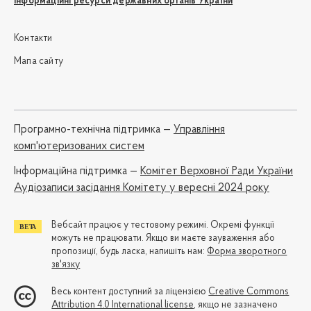
Інформаційні ресурси державних органів України
Контакти
Мапа сайту
Програмно-технічна підтримка —
Управління
комп'ютеризованих систем
Iнформаційна підтримка —
Комітет Верховної Ради України
Аудіозаписи засідання Комітету у вересні 2024 року
Вебсайт працює у тестовому режимі. Окремі функції
можуть не працювати. Якщо ви маєте зауваження або
пропозиції, будь ласка, напишіть нам:
Форма зворотного
зв'язку
Весь контент доступний за ліцензією
Creative Commons
Attribution 4.0 International license
, якщо не зазначено