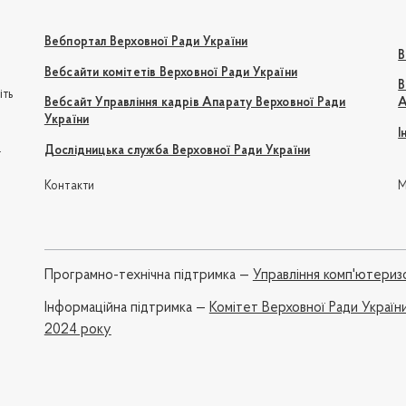
Вебпортал Верховної Ради України
В
Вебсайти комітетів Верховної Ради України
В
іть
Вебсайт Управління кадрів Апарату Верховної Ради
А
України
І
e
Дослідницька служба Верховної Ради України
Контакти
М
Програмно-технічна підтримка —
Управління комп'ютериз
Iнформаційна підтримка —
Комітет Верховної Ради Україн
2024 року