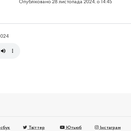
Опубліковано 28 листопада 2024, о 14:45
2024
сбук
Твіттер
Ютьюб
Інстаграм