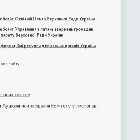
ебсайт Освітній Центр Верховної Ради України
ебсайт Управління з питань звернень громадян
парату Верховної Ради України
нформаційні ресурси державних органів України
апа сайту
ованих систем
и Аудіозаписи засідання Комітету у листопаді