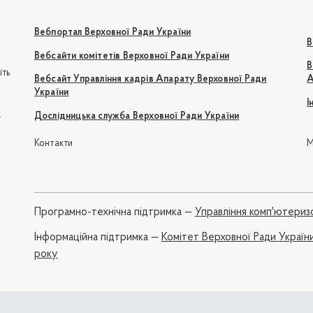
Вебпортал Верховної Ради України
В
Вебсайти комітетів Верховної Ради України
В
іть
Вебсайт Управління кадрів Апарату Верховної Ради
А
України
І
e
Дослідницька служба Верховної Ради України
Контакти
М
Програмно-технічна підтримка —
Управління комп'ютериз
Iнформаційна підтримка —
Комітет Верховної Ради України
року