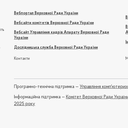
Вебпортал Верховної Ради України
В
Вебсайти комітетів Верховної Ради України
В
іть
Вебсайт Управління кадрів Апарату Верховної Ради
А
України
І
e
Дослідницька служба Верховної Ради України
Контакти
М
Програмно-технічна підтримка —
Управління комп'ютериз
Iнформаційна підтримка —
Комітет Верховної Ради України
2025 року