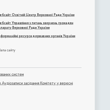
ебсайт Освітній Центр Верховної Ради України
ебсайт Управління з питань звернень громадян
парату Верховної Ради України
нформаційні ресурси державних органів України
апа сайту
ованих систем
 Аудіозаписи засідання Комітету у вересні