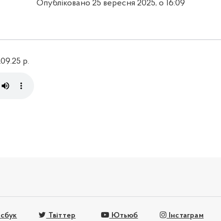
Опубліковано 25 вересня 2025, о 16:09
09.25 р.
сбук
Твіттер
Ютьюб
Інстаграм