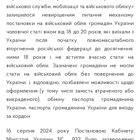
військової служби, мобілізації та військового обліку»
залишилося невирішеним питання механізму
постановки на військовий облік громадян України
чоловічої статі віком від 18 до 20 років, які виїхали з
України після початку повномасштабного
вторгнення російської федерації до досягнення
ними 18
років і не встигли вчасно стати на
військовий облік. Зазначені громадяни не могли
стати на військовий облік без повернення до
України, і, відповідно, позбавлені можливості щодо
оформлення (у тому числі замість втраченого або
викраденого), обміну паспорта громадянина
України, паспорта громадянина України для виїзду
за кордон.
16 серпня 2024 року Постановою Кабінету
Міністрів України № 932 було затверджено