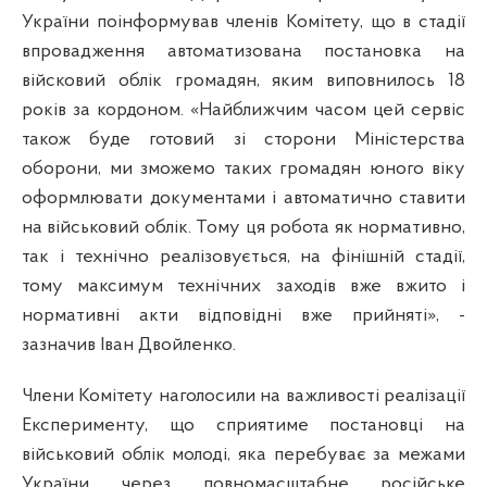
України
поінформував членів Комітету, що в стадії
впровадження автоматизована постановка на
війсковий облік громадян, яким виповнилось 18
років за кордоном. «Найближчим часом цей сервіс
також буде готовий зі сторони Міністерства
оборони, ми зможемо таких громадян юного віку
оформлювати документами і автоматично ставити
на військовий облік. Тому ця робота як нормативно,
так і технічно реалізовується, на фінішній стадії,
тому максимум технічних заходів вже вжито і
нормативні акти відповідні вже прийняті», -
зазначив Іван Двойленко.
Члени Комітету наголосили на важливості реалізації
Експерименту, що сприятиме постановці на
військовий облік молоді, яка перебуває за межами
України через повномасштабне російське