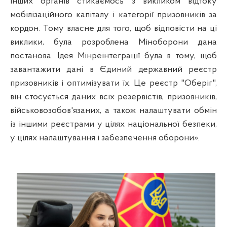
інших органів стикаємось з викликом відтоку
мобілізаційного капіталу і категорії призовників за
кордон. Тому власне для того, щоб відповісти на ці
виклики, була розроблена Міноборони дана
постанова.
Ідея Мінреінтеграції була в тому, щоб
завантажити дані в Єдиний державний реєстр
призовників і оптимізувати їх. Це реєстр "Оберіг",
він стосується даних всіх резервістів, призовників,
військовозобов'язаних, а також налаштувати обмін
із іншими реєстрами у цілях національної безпеки,
у цілях налаштування і забезпечення оборони».