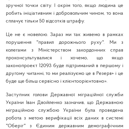
зручної точки світу. І окрім того, якщо людина це
робить ініціативним і добровольчим чином, то вона
сплачує тільки 50 відсотків штрафу.
Це не є новелою. Зараз ми так живемо в рамках
порушення "правил дорожнього руху". Ми з
колегами з Міністерством закордонних справ
проконсультувалися і хочемо, що якщо
законопроект 12093 буде підтриманий в першому і
другому читанні, то ми реалізуємо це в Резерв+ і це
буде ще більш сервісно і клієнтоорієнтовно».
Заступник голови Державної міграційної служби
України Іван Двойленко зазначив, що Державною
міграційною службою України була проведена
робота з метою верифікації всіх даних в системі
"Оберіг" з Єдиним державним демографічним