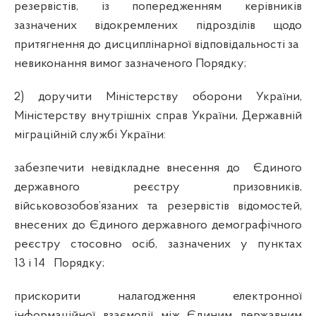
резервістів, із попередженням керівників
зазначених відокремлених підрозділів щодо
притягнення до дисциплінарної відповідальності за
невиконання вимог зазначеного Порядку;
2) доручити Міністерству оборони України,
Міністерству внутрішніх справ України, Державній
міграційній службі України:
забезпечити невідкладне внесення до Єдиного
державного реєстру призовників,
військовозобов’язаних та резервістів відомостей,
внесених до Єдиного державного демографічного
реєстру стосовно осіб, зазначених у пунктах
13 і 14
Порядку;
прискорити налагодження електронної
інформаційної взаємодії між Єдиним державним