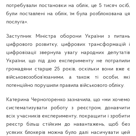
потребували постановки на облік, це 5 тисяч осіб,
були поставлені на облік, їм була розблокована ця
послуга».
Заступник Міністра оборони України з питань
цифрового розвитку, цифрових трансформацій і
цифровізації звернула увагу народних депутатів
України, що під дію експерименту не потрапили
громадяни старше 25 років, оскільки вони вже є
військовозобов’язаними, а також ті особи, які
потенційно порушили правила військового обліку.
Катерина Черногоренко зазначила, що «ми хочемо
систематизувати роботу з реєстром, донавчити
всіх учасників експерименту, покращити і зробити
реєстр більш стійким до навантажень, щоб без
усяких блокерів можна було далі насичувати цей