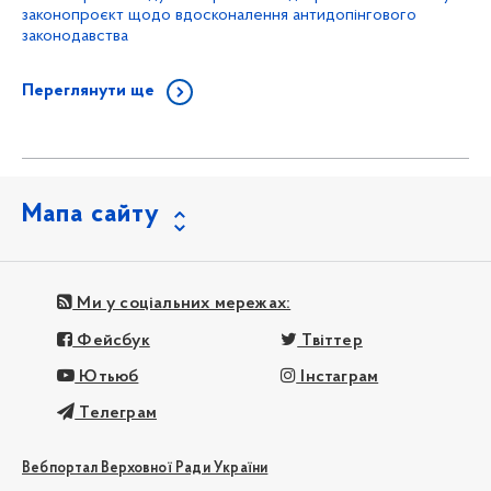
законопроєкт щодо вдосконалення антидопінгового
законодавства
Переглянути ще
Мапа сайту
Ми у соціальних мережах:
Фейсбук
Твіттер
Ютьюб
Інстаграм
Телеграм
Вебпортал Верховної Ради України