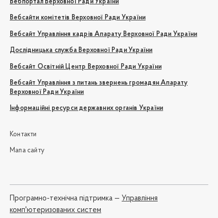
Вебпортал Верховної Ради України
Вебсайти комітетів Верховної Ради України
Вебсайт Управління кадрів Апарату Верховної Ради України
Дослідницька служба Верховної Ради України
Вебсайт Освітній Центр Верховної Ради України
Вебсайт Управління з питань звернень громадян Апарату
Верховної Ради України
Інформаційні ресурси державних органів України
Контакти
Мапа сайту
Програмно-технічна підтримка —
Управління
комп'ютеризованих систем