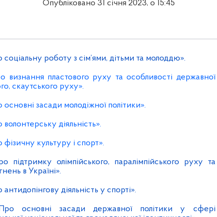
Опубліковано 31 січня 2023, о 15:45
 соціальну роботу з сім’ями, дітьми та молоддю».
о визнання пластового руху та особливості державної
го, скаутського руху».
 основні засади молодіжної політики».
 волонтерську діяльність».
 фізичну культуру і спорт».
о підтримку олімпійського, паралімпійського руху та
нень в Україні».
 антидопінгову діяльність у спорті».
Про основні засади державної політики у сфері