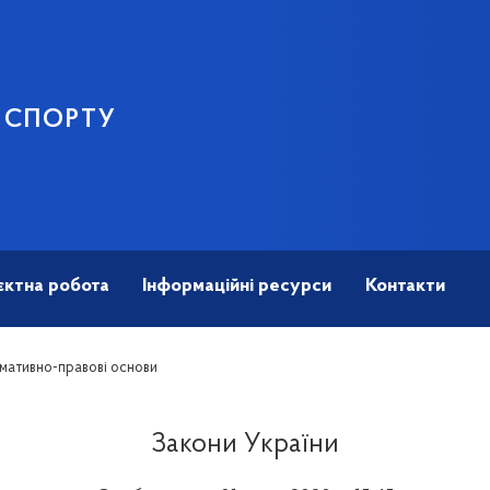
І СПОРТУ
єктна робота
Інформаційні ресурси
Контакти
мативно-правові основи
Закони України