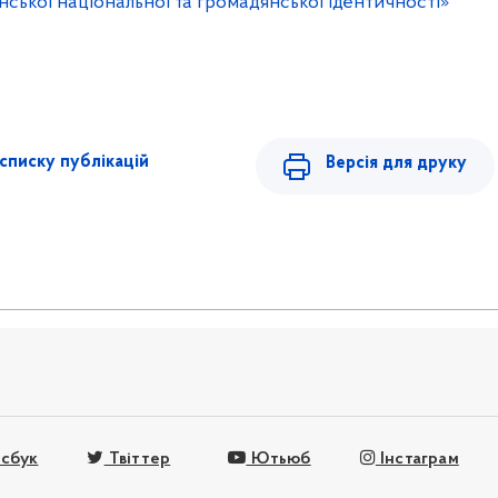
ської національної та громадянської ідентичності»
списку публікацій
Версія для друку
сбук
Твіттер
Ютьюб
Інстаграм