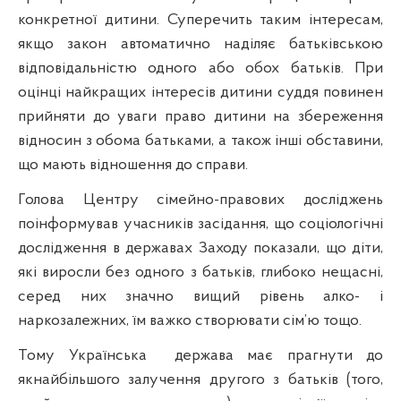
конкретної дитини. Суперечить таким інтересам,
якщо закон автоматично наділяє батьківською
відповідальністю одного або обох батьків. При
оцінці найкращих інтересів дитини суддя повинен
прийняти до уваги право дитини на збереження
відносин з обома батьками, а також інші обставини,
що мають відношення до справи.
Голова Центру сімейно-правових досліджень
поінформував учасників засідання, що соціологічні
дослідження в державах Заходу показали, що діти,
які виросли без одного з батьків, глибоко нещасні,
серед них значно вищий рівень алко- і
наркозалежних, їм важко створювати сім’ю тощо.
Тому Українська
держава має прагнути до
якнайбільшого залучення другого з батьків (того,