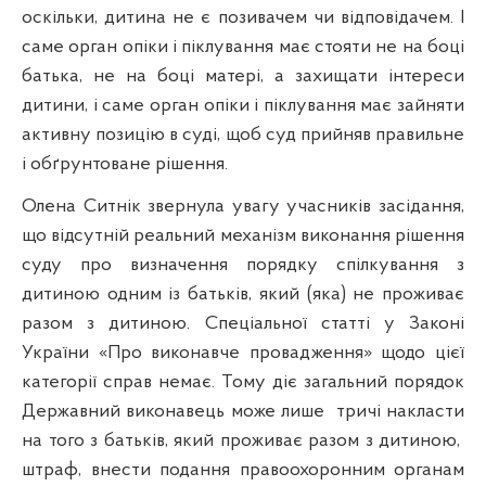
оскільки, дитина не є позивачем чи відповідачем. І
саме орган опіки і піклування має стояти не на боці
батька, не на боці матері, а захищати інтереси
дитини, і саме орган опіки і піклування має зайняти
активну позицію в суді, щоб суд прийняв правильне
і обґрунтоване рішення.
Олена Ситнік звернула увагу учасників засідання,
що відсутній реальний механізм виконання рішення
суду про визначення порядку спілкування з
дитиною одним із батьків, який (яка) не проживає
разом з дитиною. Спеціальної статті у Законі
України «Про виконавче провадження» щодо цієї
категорії справ немає. Тому діє загальний порядок
Державний виконавець може лише
тричі накласти
на того з батьків, який проживає разом з дитиною,
штраф, внести подання правоохоронним органам