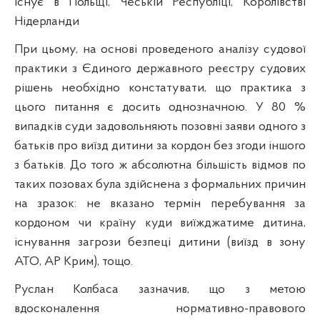
існує в Польщі, Чеській Республіці, Королівстві
Нідерланди
При цьому, на основі проведеного аналізу судової
практики з Єдиного державного реєстру судових
рішень необхідно констатувати, що практика з
цього питання є досить однозначною. У 80 %
випадків суди задовольняють позовні заяви одного з
батьків про виїзд дитини за кордон без згоди іншого
з батьків. До того ж абсолютна більшість відмов по
таких позовах була здійснена з формальних причин
на зразок: не вказано термін перебування за
кордоном чи країну куди виїжджатиме дитина,
існування загрози безпеці дитини (виїзд в зону
АТО, АР Крим), тощо.
Руслан Колбаса зазначив, що з метою
вдосконалення нормативно-правового