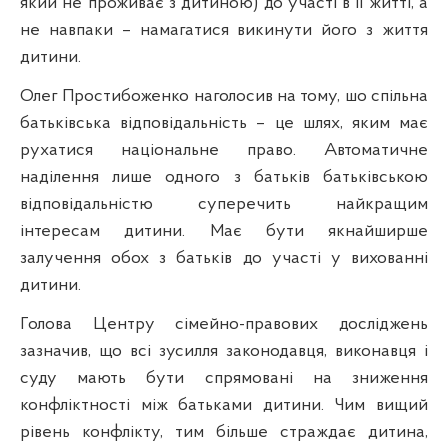
який не проживає з дитиною) до участі в її житті, а
не навпаки – намагатися викинути його з життя
дитини.
Олег Простибоженко наголосив на тому, шо спільна
батьківська відповідальність – це шлях, яким має
рухатися національне право. Автоматичне
наділення лише одного з батьків батьківською
відповідальністю суперечить найкращим
інтересам дитини. Має бути якнайширше
залучення обох з батьків до участі у вихованні
дитини.
Голова Центру сімейно-правових досліджень
зазначив, що всі зусилля законодавця, виконавця і
суду мають бути спрямовані на зниження
конфліктності між батьками дитини. Чим вищий
рівень конфлікту, тим більше страждає дитина,