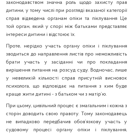
законодавством значна роль щодо захисту прав
дитини, у тому числі при розгляді вказаної категорії
справ відведена органам опіки та піклування Це
той орган, який у спорі між батьками представляє
інтереси дитини і відстоює їх.
Проте, нерідко участь органу опіки і піклування
зводиться до направлення листів про неможливість
брати участь у засіданні чи про покладання
вирішення питання на розсуд суду. Водночас, лише
у невеликій кількості справ присутній висновок
психолога, що відповідає на питання з ким буде
краще жити дитині - з батьком чи з матір’ю.
При цьому, цивільний процес є змагальним і кожна з
сторін доводить свою правоту. Тому законодавець
не випадково передбачив обов’язкову участь у
судовому процесі органу опіки і піклування,