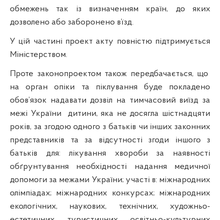
обмежень так із визначенням країн, до яких
дозволено або заборонено в’їзд.
У цій частині проект акту повністю підтримується
Міністерством.
Проте законопроектом також передбачається, що
на орган опіки та піклування буде покладено
обов’язок надавати дозвіл на тимчасовий виїзд за
межі України
дитини, яка не досягла шістнадцяти
років, за згодою одного з батьків чи інших законних
представників та за відсутності згоди іншого з
батьків для: лікування хвороби за наявності
обґрунтування необхідності надання медичної
допомоги за межами України; участі в: міжнародних
олімпіадах; міжнародних конкурсах; міжнародних
екологічних, наукових, технічних, художньо-
естетичних, туристичних, освітньо-культурних