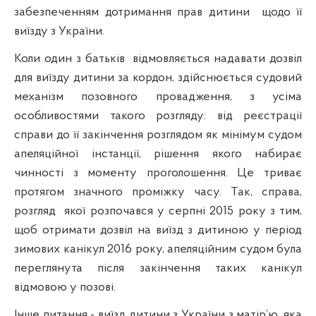
забезпеченням дотримання прав дитини
щодо її
виїзду з України.
Коли один з батьків
відмовляється надавати дозвіл
для виїзду дитини за кордон, здійснюється судовий
механізм позовного провадження, з усіма
особливостями такого розгляду: від реєстрації
справи до її закінчення розглядом як мінімум судом
апеляційної інстанції, рішення якого набирає
чинності з моменту проголошення. Це триває
протягом значного проміжку часу. Так, справа,
розгляд
якої розпочався у серпні 2015 року з тим,
щоб отримати дозвіл на виїзд з дитиною у період
зимових канікул 2016 року, апеляційним судом була
переглянута після закінчення таких канікул
відмовою у позові.
Інше питання - виїзд дитини з України з матір’ю, яка