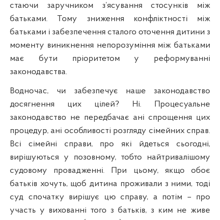
стаючи заручником з’ясування стосунків між
батьками. Тому зниження конфліктності між
батьками і забезпечення сталого оточення дитини з
моменту виникнення непорозуміння між батьками
має бути пріоритетом у реформуванні
законодавства.
Водночас, чи забезпечує наше законодавство
досягнення цих цілей? Ні. Процесуальне
законодавство не передбачає ані спрощення цих
процедур, ані особливості розгляду сімейних справ.
Всі сімейні справи, про які йдеться сьогодні,
вирішуються у позовному, тобто найтривалішому
судовому провадженні. При цьому, якщо обоє
батьків хочуть, щоб дитина проживали з ними, тоді
суд спочатку вирішує цю справу, а потім – про
участь у вихованні того з батьків, з ким не живе