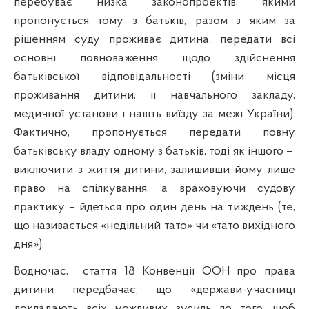
перебуває низка законопроектів, якими
пропонується тому з батьків, разом з яким за
рішенням суду проживає дитина, передати всі
основні повноваження щодо здійснення
батьківської відповідальності (зміни місця
проживання дитини, її навчального закладу,
медичної установи і навіть виїзду за межі України).
Фактично, пропонується передати повну
батьківську владу одному з батьків, тоді як іншого –
виключити з життя дитини, залишивши йому лише
право на спілкування, а враховуючи судову
практику – йдеться про один день на тиждень (те,
що називається «недільний тато» чи «тато вихідного
дня»).
Водночас,
стаття 18 Конвенції ООН про права
дитини передбачає, що «держави-учасниці
докладають всіх можливих зусиль до того, щоб