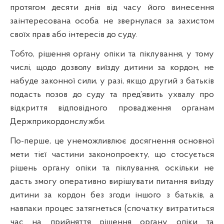
протягом десяти днів від часу його винесення
заінтересована особа не звернулася за захистом
своїх прав або інтересів до суду.
Тобто, рішення органу опіки та піклування, у тому
числі, щодо дозволу виїзду дитини за кордон, не
набуде законної сили, у разі, якщо другий з батьків
подасть позов до суду та пред’явить ухвалу про
відкриття відповідного провадження органам
Держприкордонслужби.
По-перше, це унеможливлює досягнення основної
мети тієї частини законопроекту, що стосується
рішень органу опіки та піклування, оскільки не
дасть змогу оперативно вирішувати питання виїзду
дитини за кордон без згоди іншого з батьків, а
навпаки процес затягнеться (спочатку витратиться
час на прийняття рішення органу опіки та