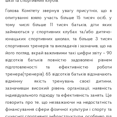
шкіл та спортивних клубів.
Голова Комітету звернув увагу присутніх, що в
опитуванні взяло участь більше 15 тисяч осіб, у
тому числі більше 11 тисяч батьків, діти яких
займаються у спортивних клубах та/або дитячо-
юнацьких спортивних школах, та більше 3 тисяч
спортивних тренерів та викладачів і зазначив, що на
його погляд, вкрай важливими такі цифри звіту – 90
відсотків батьків повністю задоволені рівнем
підготовленості та ефективністю роботи
тренера(тренерів); 65 відсотків батьків відзначають
відмінну
якість тренувань своєї дитини,
зазначивши високий рівень організації, наявність
індивідуального підходу та ефективність занять. Це
говорить про те, що незважаючи на недостатність
фінансування сфери фізичної культури і спорту та
сучасної спортивної інфраструктури, особливо під