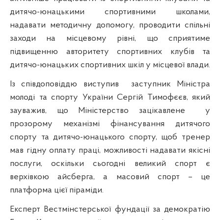
дитячо-юнацькими спортивними школами,
надавати методичну допомогу, проводити спільні
заходи на місцевому рівні, що сприятиме
підвищенню авторитету спортивних клубів та
дитячо-юнацьких спортивних шкіл у місцевої влади.
Із співдоповіддю виступив
заступник Міністра
молоді та спорту України Сергій Тимофєєв, який
зауважив, що Міністерство зацікавлене
у
прозорому механізмі фінансування дитячого
спорту та дитячо-юнацького спорту, щоб тренер
мав гідну оплату праці, можливості надавати якісні
послуги, оскільки сьогодні великий спорт є
верхівкою айсберга, а масовий спорт – це
платформа цієї піраміди.
Експерт Вестмінстерської фундації за демократію