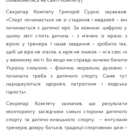
ознайомитись на сайті Комітету).
Секретар Комітету Григорій Суркіс зауважив:
«Спорт починається не зі стадіонів і медалей – він
починається з дитячої мрії. За кожною цифрою у
цьому звіті стоїть дитина – з м’ячем, із мрією, з
вірою у тренера. І наше завдання – зробити так,
щоб ця віра не згасла, а мрія не зникла – ні в селі, ні
у великому місті. Бо якщо ми справді хочемо бачити
Україну сильною – фізично, морально, духовно –
починати треба з дитячого спорту. Саме тут
народжуються здоров’я, патріотизм і людська
гідність».
Секретар Комітету зазначив, що результати
моніторингу засвідчили сильні сторони дитячого
спорту та дитячо-юнацького спорту,
– ентузіазм
тренерів, довіру батьків, традиції спортивних шкіл –