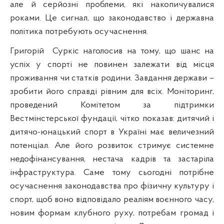
але й серйозні проблеми, які накопичувалися
роками. Це сигнал, що законодавство і державна
політика потребують осучаснення.
Григорій
Суркіс наголосив на тому, що шанс на
успіх у спорті не повинен залежати від місця
проживання чи статків родини. Завдання держави –
зробити його справді рівним для всіх. Моніторинг,
проведений Комітетом за підтримки
Вестмінстерської фундації, чітко показав: дитячий і
дитячо-юнацький спорт в Україні має величезний
потенціал. Але його розвиток стримує системне
недофінансування, нестача кадрів та застаріла
інфраструктура. Саме тому сьогодні потрібне
осучаснення законодавства про фізичну культуру і
спорт, щоб воно відповідало реаліям воєнного часу,
новим формам клубного руху, потребам громад і