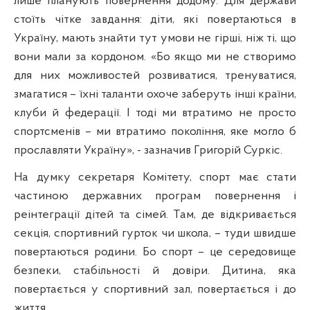
лише планують повернення додому. Для держави
стоїть чітке завдання: діти, які повертаються в
Україну, мають знайти тут умови не гірші, ніж ті, що
вони мали за кордоном. «Бо якщо ми не створимо
для них можливостей розвиватися, тренуватися,
змагатися – їхні таланти охоче заберуть інші країни,
клуби й федерації. І тоді ми втратимо не просто
спортсменів – ми втратимо покоління, яке могло б
прославляти Україну», - зазначив Григорій Суркіс.
На думку секретаря Комітету, спорт має стати
частиною державних програм повернення і
реінтеграції дітей та сімей. Там, де відкривається
секція, спортивний гурток чи школа, – туди швидше
повертаються родини. Бо спорт – це середовище
безпеки, стабільності й довіри. Дитина, яка
повертається у спортивний зал, повертається і до
життя.