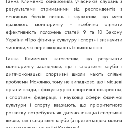
Ганна Клименко ознайомила учасників слухань з
результатами отриманими від респондентів з
основних блоків питань і зауважила, що мета
правового моніторингу – всебічно оцінити
ефективність положень статей 9 та 10 Закону
України «Про фізичну культуру і спорт» і визначити
чинники, які перешкоджають їх виконанню.
Ганна Клименко наголосила, що результати
моніторингу засвідчили, що і спортивні клуби і
дитячо-юнацькі спортивні школи мають спільні
проблеми. Можливо, тому не випадково, що і місцеві
органи влади, і фізкультурно-спортивні товариства,
і спортивні федерації, і науковці сфери фізичної
культури і спорту вважають, що пріоритетного
розвитку потребують як дитячо-юнацькі спортивні
школи, так і спортивні клуби (з презентацією можна