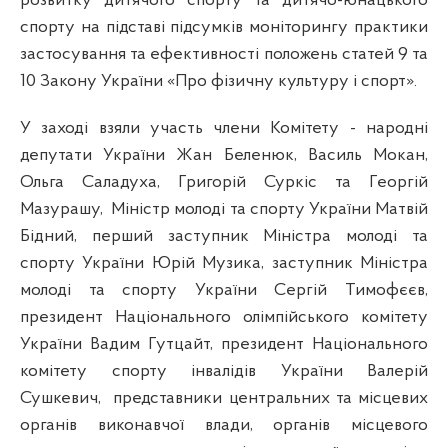
розвитку дитячого спорту та дитячо-юнацького
спорту на підставі підсумків моніторингу практики
застосування та ефективності положень статей 9 та
10 Закону України «Про фізичну культуру і спорт».
У заході взяли участь члени Комітету - народні
депутати України Жан Беленюк, Василь Мокан,
Ольга Саладуха, Григорій Суркіс та Георгій
Мазурашу,
Міністр молоді та спорту України Матвій
Бідний, перший заступник Міністра молоді та
спорту України Юрій Музика, заступник Міністра
молоді та спорту України Сергій Тимофєєв,
президент Національного олімпійського комітету
України Вадим Гутцайт, президент Національного
комітету спорту інвалідів України Валерій
Сушкевич,
представники центральних та місцевих
органів виконавчої влади, органів місцевого