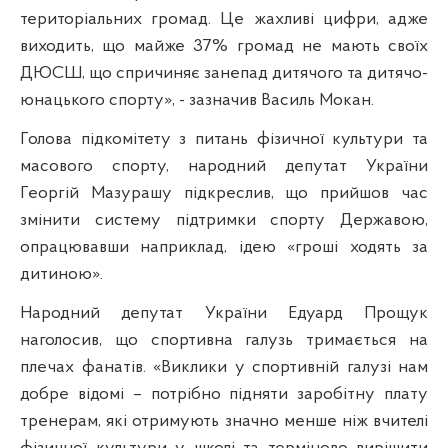
територіальних громад. Це жахливі цифри, адже
виходить, що майже 37% громад не мають своїх
ДЮСШ, що спричиняє занепад дитячого та дитячо-
юнацького спорту», - зазначив Василь Мокан.
Голова підкомітету з питань фізичної культури та
масового спорту, народний депутат України
Георгій Мазурашу підкреслив, що прийшов час
змінити систему підтримки спорту Державою,
опрацювавши наприклад, ідею «гроші ходять за
дитиною».
Народний депутат України Едуард Прощук
наголосив, що спортивна галузь тримається на
плечах фанатів. «Виклики у спортивній галузі нам
добре відомі – потрібно підняти заробітну плату
тренерам, які отримують значно менше ніж вчителі