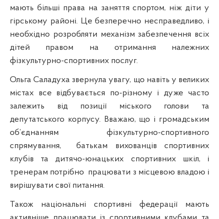
мають більші права на заняття спортом, ніж діти у
гірському районі. Це безперечно несправедливо, і
необхідно розробляти механізм забезпечення всіх
дітей правом на отримання належних
фізкультурно-спортивних послуг.
Ольга Саладуха звернула увагу, що навіть у великих
містах все відбувається по-різному і дуже часто
залежить від позиції міського голови та
депутатського корпусу. Вважаю, що і громадським
об’єднанням фізкультурно-спортивного
спрямування,
батькам вихованців спортивних
клубів та дитячо-юнацьких спортивних шкіл, і
тренерам потрібно
працювати з місцевою владою і
вирішувати свої питання.
Також національні спортивні федерації мають
активніше працювати із спортивними клубами та