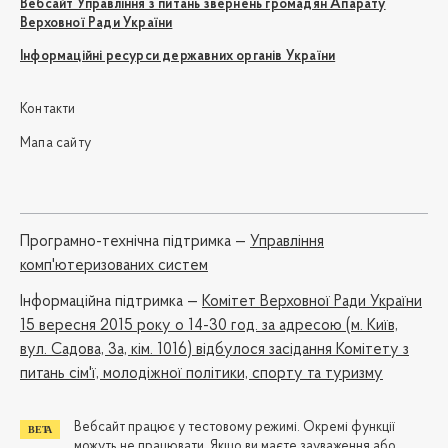
Вебсайт Управління з питань звернень громадян Апарату
Верховної Ради України
Інформаційні ресурси державних органів України
Контакти
Мапа сайту
Програмно-технічна підтримка —
Управління
комп'ютеризованих систем
Iнформаційна підтримка —
Комітет Верховної Ради України
15 вересня 2015 року о 14-30 год. за адресою (м. Київ,
вул. Садова, 3а, кім. 1016) відбулося засідання Комітету з
питань сім'ї, молодіжної політики, спорту та туризму
Вебсайт працює у тестовому режимі. Окремі функції
можуть не працювати. Якщо ви маєте зауваження або