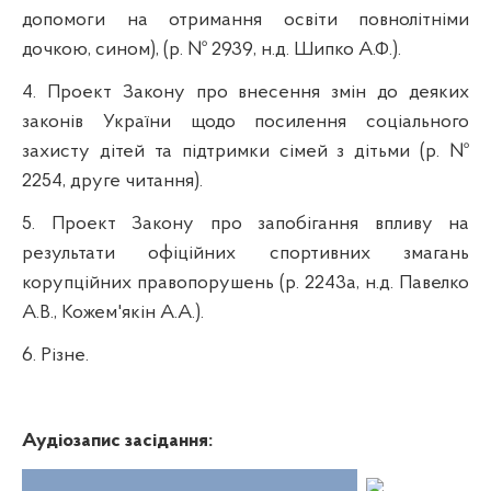
допомоги на отримання освіти повнолітніми
дочкою, сином), (р. № 2939, н.д. Шипко А.Ф.).
4.
Проект Закону про внесення змін до деяких
законів України щодо посилення соціального
захисту дітей та підтримки сімей з дітьми (р. №
2254, друге читання).
5.
Проект Закону про запобігання впливу на
результати офіційних спортивних змагань
корупційних правопорушень (р. 2243а, н.д. Павелко
А.В., Кожем'якін А.А.).
6.
Різне.
Аудіозапис засідання: