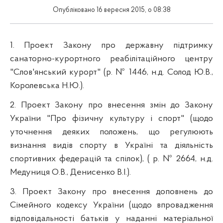
Опубліковано 16 вересня 2015, о 08:38
1.
Проект Закону про державну підтримку
санаторно-курортного реабілітаційного центру
"Слов'янський курорт" (р. № 1446, н.д. Солод Ю.В.,
Королевська Н.Ю.).
2.
Проект Закону про внесення змін до Закону
України "Про фізичну культуру і спорт" (щодо
уточнення деяких положень, що регулюють
визнання видів спорту в Україні та діяльність
спортивних федерацій та спілок), ( р. № 2664, н.д.
Медуниця О.В., Денисенко В.І.).
3.
Проект Закону про внесення доповнень до
Сімейного кодексу України (щодо впровадження
відповідальності батьків у наданні матеріальної