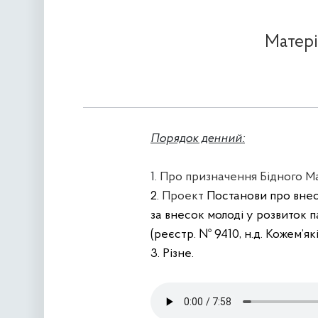
Матері
Порядок денний:
1.
Про призначення Бідного Мат
2.
Проект
Постанови про внес
за внесок молоді у розвиток 
(реєстр. №
9410, н.д. Кожем’які
3. Різне.