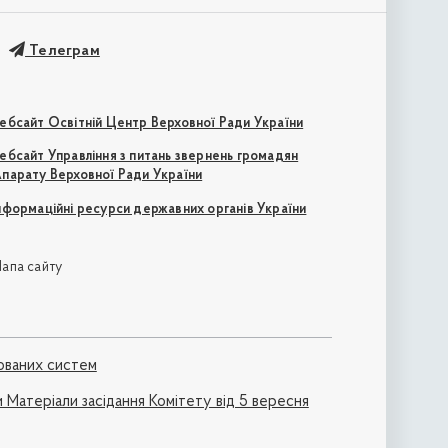
Телеграм
ебсайт Освітній Центр Верховної Ради України
ебсайт Управління з питань звернень громадян
парату Верховної Ради України
нформаційні ресурси державних органів України
апа сайту
ованих систем
 Матеріали засідання Комітету від 5 вересня