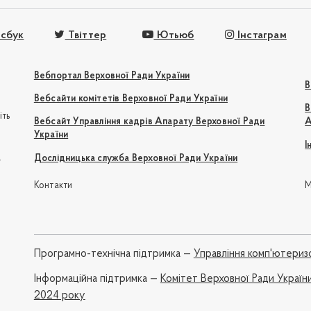
сбук
Твіттер
Ютьюб
Інстаграм
Вебпортал Верховної Ради України
В
Вебсайти комітетів Верховної Ради України
В
іть
Вебсайт Управління кадрів Апарату Верховної Ради
А
України
І
e
Дослідницька служба Верховної Ради України
Контакти
М
Програмно-технічна підтримка —
Управління комп'ютериз
Iнформаційна підтримка —
Комітет Верховної Ради України
2024 року