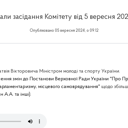
али засідання Комітету від 5 вересня 20
Опубліковано 05 вересня 2024, о 09:12
вія Вікторовича Міністром молоді та спорту України.
ення змін до Постанови Верховної Ради України "Про П
парламентаризму, місцевого самоврядування"
щодо збільш
н А.А. та інші
).