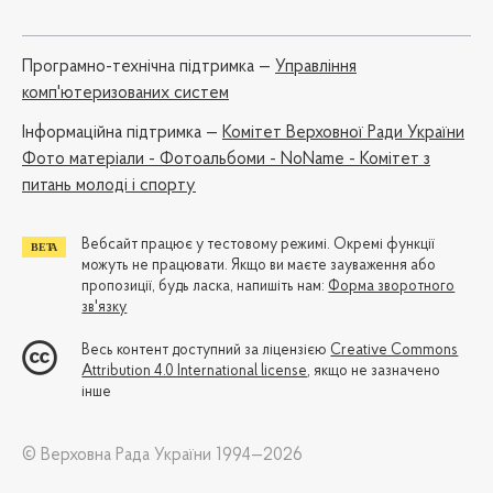
Програмно-технічна підтримка —
Управління
комп'ютеризованих систем
Iнформаційна підтримка —
Комітет Верховної Ради України
Фото матеріали - Фотоальбоми - NoName - Комітет з
питань молоді і спорту
Вебсайт працює у тестовому режимі. Окремі функції
можуть не працювати. Якщо ви маєте зауваження або
пропозиції, будь ласка, напишіть нам:
Форма зворотного
зв'язку
Весь контент доступний за ліцензією
Creative Commons
Attribution 4.0 International license
, якщо не зазначено
інше
© Верховна Рада України 1994—2026