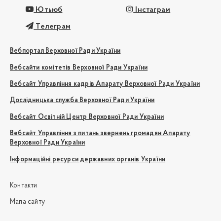
Ютьюб
Інстаграм
Телеграм
Вебпортал Верховної Ради України
Вебсайти комітетів Верховної Ради України
Вебсайт Управління кадрів Апарату Верховної Ради України
Дослідницька служба Верховної Ради України
Вебсайт Освітній Центр Верховної Ради України
Вебсайт Управління з питань звернень громадян Апарату
Верховної Ради України
Інформаційні ресурси державних органів України
Контакти
Мапа сайту