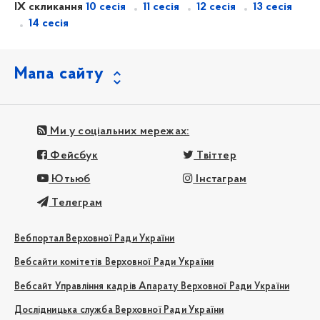
IX скликання
10 сесія
11 сесія
12 сесія
13 сесія
14 сесія
Мапа сайту
Ми у соціальних мережах:
Фейсбук
Твіттер
Ютьюб
Інстаграм
Телеграм
Вебпортал Верховної Ради України
Вебсайти комітетів Верховної Ради України
Вебсайт Управління кадрів Апарату Верховної Ради України
Дослідницька служба Верховної Ради України