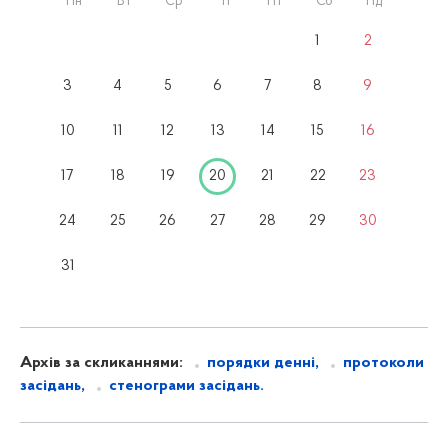
Пн
Вт
Ср
Чт
Пт
Сб
Нд
1
2
3
4
5
6
7
8
9
10
11
12
13
14
15
16
17
18
19
20
21
22
23
24
25
26
27
28
29
30
31
Архів за скликаннями:
порядки денні,
протоколи
засідань,
стенограми засідань.