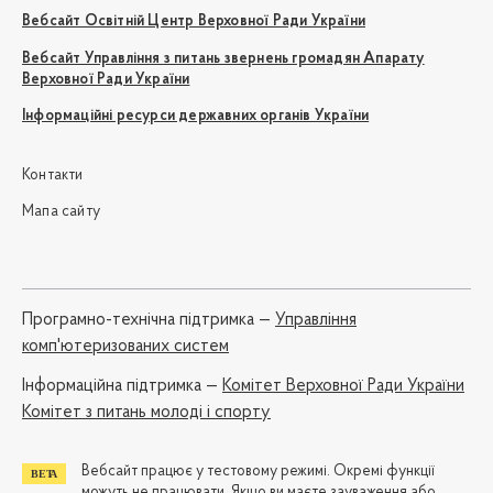
Вебсайт Освітній Центр Верховної Ради України
Вебсайт Управління з питань звернень громадян Апарату
Верховної Ради України
Інформаційні ресурси державних органів України
Контакти
Мапа сайту
Програмно-технічна підтримка —
Управління
комп'ютеризованих систем
Iнформаційна підтримка —
Комітет Верховної Ради України
Комітет з питань молоді і спорту
Вебсайт працює у тестовому режимі. Окремі функції
можуть не працювати. Якщо ви маєте зауваження або