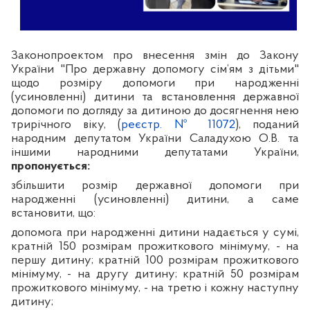
Законопроектом про внесення змін до Закону
України "Про державну допомогу сім’ям з дітьми"
щодо розміру допомоги при народженні
(усиновленні) дитини та встановлення державної
допомоги по догляду за дитиною до досягнення нею
трирічного віку, (
реєстр. № 11072
), поданий
народним депутатом України Саладухою О.В. та
іншими народними депутатами України,
пропонується:
збільшити розмір державної допомоги при
народженні (усиновленні) дитини, а саме
встановити, що:
допомога при народженні дитини надається у сумі,
кратній 150 розмірам прожиткового мінімуму, - на
першу дитину; кратній 100 розмірам прожиткового
мінімуму, - на другу дитину; кратній 50 розмірам
прожиткового мінімуму, - на третю і кожну наступну
дитину;