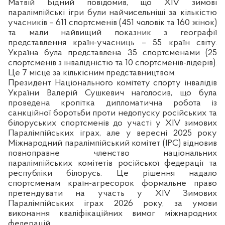
Матвій Бідний повідомив, що ХІV зимові
паралімпійські ігри були найчисельніші за кількістю
учасників – 611 спортсменів (451 чоловік та 160 жінок)
та мали найвищий показник з географії
представлення країн-учасниць – 55 країн світу.
Україна була представлена 35 спортсменами (25
спортсменів з інвалідністю та 10 спортсменів-лідерів).
Це 7 місце за кількісним представництвом.
Президент Національного комітету спорту інвалідів
України Валерій Сушкевич наголосив, що була
проведена кропітка дипломатична робота із
санкційної боротьби проти недопуску російських та
білоруських спортсменів до участі у ХІV зимових
Паралімпійських іграх, але у вересні 2025 року
Міжнародний паралімпійський комітет (IPC) відновив
повноправне членство національних
паралімпійських комітетів російської федерації та
республіки білорусь. Це рішення надало
спортсменам країн-агресорок формальне право
претендувати на участь у XIV Зимових
Паралімпійських іграх 2026 року, за умови
виконання кваліфікаційних вимог міжнародних
федерацій.