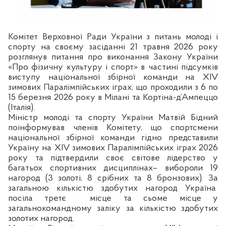
Комітет Верховної Ради України з питань молоді і
спорту на своєму засіданні 21 травня 2026 року
розглянув питання про виконання Закону України
«Про фізичну культуру і спорт» в частині підсумків
виступу національної збірної команди на XІV
зимових Паралімпійських іграх, що проходили з 6 по
15 березня 2026 року в Мілані та Кортіна-д’Ампеццо
(Італія).
Міністр молоді та спорту України Матвій Бідний
поінформував членів Комітету, що спортсмени
національної збірної команди гідно представили
Україну на XІV зимових Паралімпійських іграх 2026
року та підтвердили своє світове лідерство у
багатьох спортивних дисциплінах– вибороли 19
нагород (3 золоті, 8 срібних та 8 бронзових). За
загальною кількістю здобутих нагород Україна
посіла третє місце та сьоме місце у
загальнокомандному заліку за кількістю здобутих
золотих нагород.