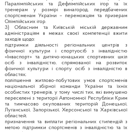
Паралімпійських та Дефлімпійських ігор та їх
тренерам у розмірі винагород, передбачених
спортсменам України – переможцям та призерам
Олімпійських ігор.
3) Обласним та Київській міській державним
адміністраціям в межах своєї компетенції вжити
заходів щодо:
підтримки діяльності регіональних центрів з
фізичної культури і спортуосіб з інвалідністю
«Інваспорт» та дитячо-юнацьких спортивних шкіл
осіб з інвалідністю, спрямованої на розвиток
фізичної культури і спорту осіб з інвалідністю в
областях;
поліпшення житлово-побутових умов спортсменів
національної збірної команди України та їхніх
особистих тренерів, у тому числі тих, які вимушено
переселені з території Автономної Республіки Крим
та тимчасово окупованих територій Донецької,
Луганської, Запорізької, Херсонської та Харківської
областей;
призначення та виплати регіональних стипендій з
метою підтримки спортсменів з інвалідністю та їх