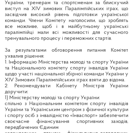
України, тренерам та спортсменам за блискучий
виступ на XIV зимових Паралімпійських іграх, що
засвідчив високий рівень підготовки української
команди. Члени Комітету наголосили, що зроблять
все можливе, щоб і в майбутньому українські
паралімпійці мали всі можливості для сучасного
тренувального процесу і переможних стартів.
За результатами обговорення питання Комітет
ухвалив рішення:
1. Інформацію Міністерства молоді та спорту України
та Національного комітету спорту інвалідів України
щодо участі національної збірної команди України у
ХІV Зимових Паралімпійських іграх взяти до відома.
2. Рекомендувати Кабінету Міністрів України
доручити:
1) Міністерству молоді та спорту України:
спільно з Національним комітетом спорту інвалідів
України та Українським центром з фізичної культури
і спорту осіб з інвалідністю «Інваспорт» забезпечити
своєчасне фінансування спортивних заходів,
передбачених Єдиним