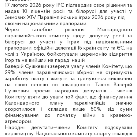
17 лютого 2026 року IPC підтвердив своє рішення та
надав 10 ліцензій росії та білорусі для участі у
Зимових XIV Паралімпійських іграх 2026 року під
своїми національними прапорами.
Через ганебне рішення Міжнародного
паралімпійського комітету щодо допуску росії та
білорусі до участі у Іграх під національними
прапорами, офіційні делегації 15 країн світу та ЄС, на
чолі з Україною, бойкотували церемонію відкриття
Ігор та не вийшли на парад
націй.
Валерій Сушкевич звернув увагу членів Комітету, що
29% членів паралімпійської збірної не отримують
заробітну плату і живуть та тренуються виключно
на свою пенсію по інвалідності. Також Валерій
Сушкевич просив народних депутатів - членів
Комітету взяти до уваги той факт, що фінансування
Календарного плану паралімпійців значно
скоротилося і складає лише 50% від суми
фінансування до початку війни з країною-
агресором.
Народні депутати–члени Комітету подякували
керівництву Національного комітету спорту інвалідів