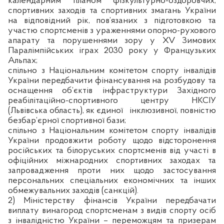
календарним планом фізкультурно-оздоровчих,
спортивних заходів та спортивних змагань України
на відповідний рік, пов’язаних з підготовкою та
участю спортсменів з ураженнями опорно-рухового
апарату та порушеннями зору у XV Зимових
Паралімпійських іграх 2030 року у Французьких
Альпах;
спільно з Національним комітетом спорту інвалідів
України передбачити фінансування на розбудову та
оснащення об’єктів інфраструктури Західного
реабілітаційно-спортивного центру НКСІУ
(Львівська область), як єдиної
інклюзивної, повністю
безбар’єрної спортивної бази;
спільно з Національним комітетом спорту інвалідів
України продовжити роботу щодо відсторонення
російських та білоруських спортсменів від участі в
офіційних міжнародних спортивних заходах та
запровадження проти них щодо застосування
персональних спеціальних економічних та інших
обмежувальних заходів (санкцій).
2) Міністерству фінансів України передбачати
виплату винагород спортсменам з видів спорту осіб
з інвалідністю України – переможцям та призерам