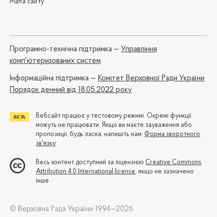
Мапа сайту
Програмно-технічна підтримка —
Управління
комп'ютеризованих систем
Iнформаційна підтримка —
Комітет Верховної Ради України
Порядок денний від 18.05.2022 року
Вебсайт працює у тестовому режимі. Окремі функції
можуть не працювати. Якщо ви маєте зауваження або
пропозиції, будь ласка, напишіть нам:
Форма зворотного
зв'язку
Весь контент доступний за ліцензією
Creative Commons
Attribution 4.0 International license
, якщо не зазначено
інше
© Верховна Рада України 1994—2026