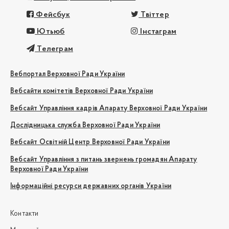
Фейсбук
Твіттер
Ютьюб
Інстаграм
Телеграм
Вебпортал Верховної Ради України
Вебсайти комітетів Верховної Ради України
Вебсайт Управління кадрів Апарату Верховної Ради України
Дослідницька служба Верховної Ради України
Вебсайт Освітній Центр Верховної Ради України
Вебсайт Управління з питань звернень громадян Апарату
Верховної Ради України
Інформаційні ресурси державних органів України
Контакти