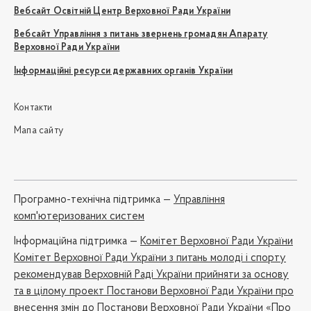
Вебсайт Освітній Центр Верховної Ради України
Вебсайт Управління з питань звернень громадян Апарату
Верховної Ради України
Інформаційні ресурси державних органів України
Контакти
Мапа сайту
Програмно-технічна підтримка —
Управління
комп'ютеризованих систем
Iнформаційна підтримка —
Комітет Верховної Ради України
Комітет Верховної Ради України з питань молоді і спорту
рекомендував Верховній Раді України прийняти за основу
та в цілому проект Постанови Верховної Ради України про
внесення змін до Постанови Верховної Ради України «Про