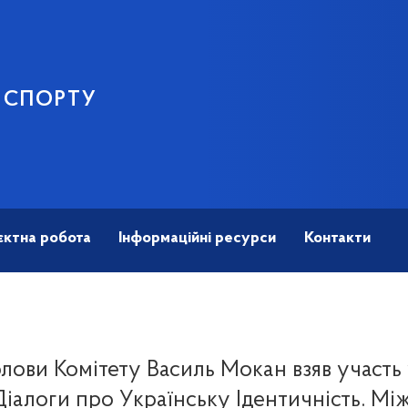
І СПОРТУ
єктна робота
Інформаційні ресурси
Контакти
лови Комітету Василь Мокан взяв участь 
Діалоги про Українську Ідентичність. Мі