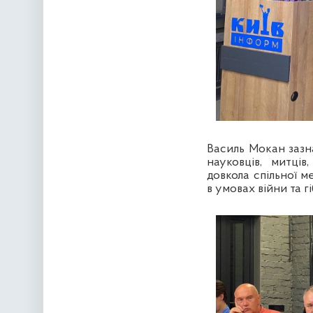
Василь Мокан зазна
науковців, митців
довкола спільної м
в умовах війни та г