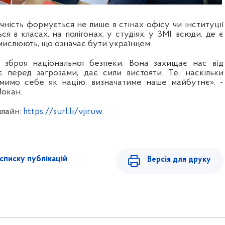
чність формується не лише в стінах офісу чи інституції
я в класах, на полігонах, у студіях, у ЗМІ, всюди, де є
мислюють, що означає бути українцем.
е зброя національної безпеки. Вона захищає нас від
є перед загрозами, дає сили вистояти. Те, наскільки
омимо себе як націю, визначатиме наше майбутнє», -
Мокан.
нлайн:
https://surl.li/vjiruw
списку публікацій
Версія для друку