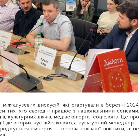
 міжгалузевих дискусій, які стартували в березні 2024
оси тих, хто сьогодні працює з національними сенсами:
ів, культурних діячів, медіаекспертів, соціологів. Це про
дії, де історик чує військового, а культурний менеджер —
ароджується синергія — основа спільної політики, а не
ив.