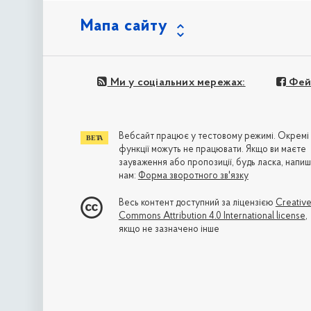
Мапа сайту
Ми у соціальних мережах:
Фей
Вебсайт працює у тестовому режимі. Окремі
функції можуть не працювати. Якщо ви маєте
зауваження або пропозиції, будь ласка, напиш
нам:
Форма зворотного зв'язку
Весь контент доступний за ліцензією
Creativ
Commons Attribution 4.0 International license
,
якщо не зазначено інше