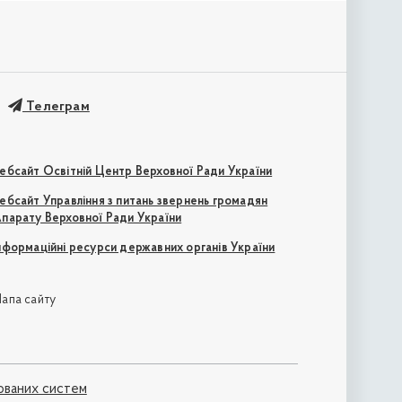
Телеграм
ебсайт Освітній Центр Верховної Ради України
ебсайт Управління з питань звернень громадян
парату Верховної Ради України
нформаційні ресурси державних органів України
апа сайту
ованих систем