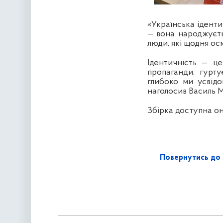
«Українська іденти
— вона народжуєтьс
люди, які щодня ос
Ідентичність — ц
пропаганди, гурту
глибоко ми усвід
наголосив Василь 
Збірка доступна о
Повернутись до 