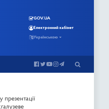
GOV.UA
Електронний кабінет
Українською
у презентації
жгалузеве