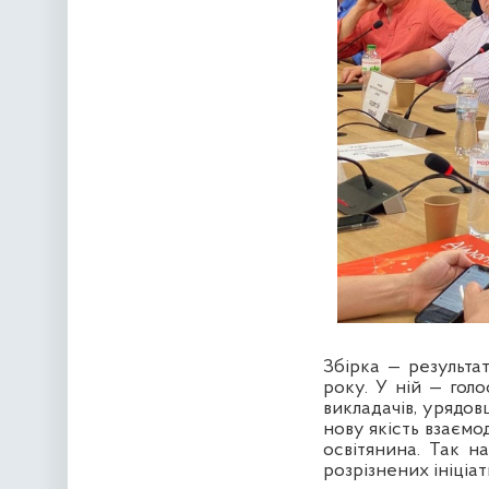
Збірка — результат
року. У ній — гол
викладачів, урядовц
нову якість взаємо
освітянина. Так н
розрізнених ініціат