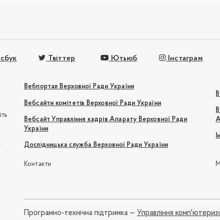
сбук
Твіттер
Ютьюб
Інстаграм
Вебпортал Верховної Ради України
В
Вебсайти комітетів Верховної Ради України
В
іть
Вебсайт Управління кадрів Апарату Верховної Ради
А
України
І
e
Дослідницька служба Верховної Ради України
Контакти
М
Програмно-технічна підтримка —
Управління комп'ютериз