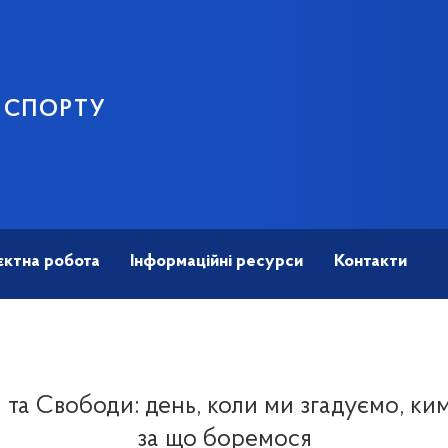
І СПОРТУ
єктна робота
Інформаційні ресурси
Контакти
 та Свободи: день, коли ми згадуємо, ким
за що боремося