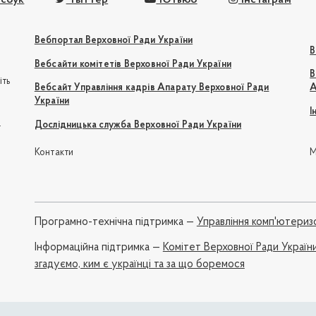
Вебпортал Верховної Ради України
В
Вебсайти комітетів Верховної Ради України
В
іть
Вебсайт Управління кадрів Апарату Верховної Ради
А
України
І
e
Дослідницька служба Верховної Ради України
Контакти
М
Програмно-технічна підтримка —
Управління комп'ютериз
Iнформаційна підтримка —
Комітет Верховної Ради України
згадуємо, ким є українці та за що боремося