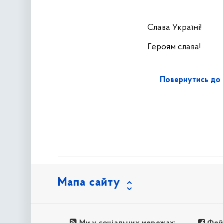
Слава Україні!
Героям слава!
Повернутись до 
Мапа сайту
Ми у соціальних мережах:
Фей