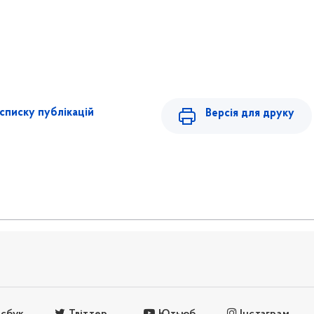
списку публікацій
Версія для друку
сбук
Твіттер
Ютьюб
Інстаграм