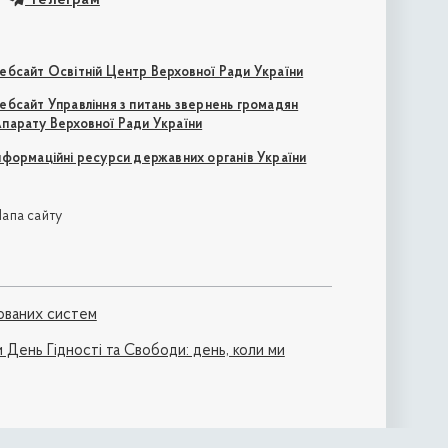
ебсайт Освітній Центр Верховної Ради України
ебсайт Управління з питань звернень громадян
парату Верховної Ради України
нформаційні ресурси державних органів України
апа сайту
ованих систем
 День Гідності та Свободи: день, коли ми