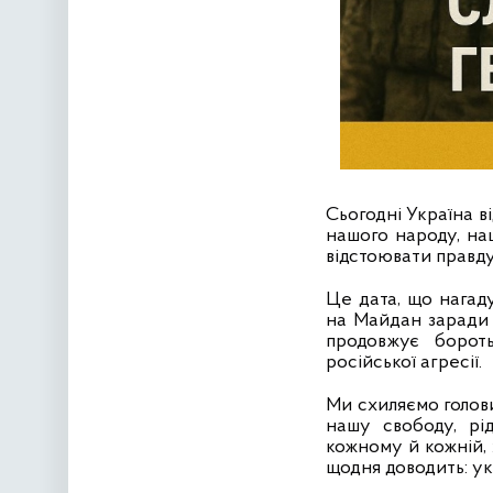
Сьогодні Україна в
нашого народу, наш
відстоювати правду
Це дата, що нагаду
на Майдан заради м
продовжує борот
російської агресії.
Ми схиляємо голов
нашу свободу, рі
кожному й кожній, 
щодня доводить: ук