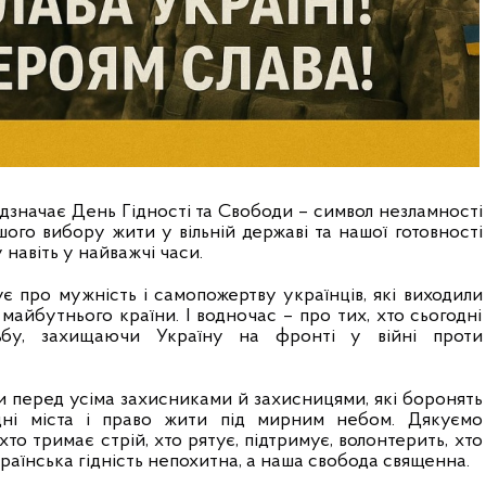
ідзначає День Гідності та Свободи – символ незламності
ого вибору жити у вільній державі та нашої готовності
 навіть у найважчі часи.
є про мужність і самопожертву українців, які виходили
айбутнього країни. І водночас – про тих, хто сьогодні
ьбу, захищаючи Україну на фронті у війні проти
и перед усіма захисниками й захисницями, які боронять
дні міста і право жити під мирним небом. Дякуємо
хто тримає стрій, хто рятує, підтримує, волонтерить, хто
раїнська гідність непохитна, а наша свобода священна.