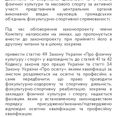
фізичної культури та масового спорту за активної
участі представників центральних органів
виконавчої влади, науковців, громадських
об’єднань фізкультурно-спортивної спрямованості.
Під час обговорення законопроекту члени
Комітету наголосили на змінах, що пропонується
внести до законопроекту при прийнятті його в
другому читанні та в цілому, зокрема:
привести статтю 49 Закону України «Про фізичну
культуру і спорт» у відповідність до статей 41 та 42
Кодексу законів про працю України та статті 34
Закону України «Про освіту», якими кваліфікації за
змістом розділяються на освітні та професійні, а
саме передбачити, що право проводити
фізкультурно-оздоровчу та спортивну діяльність,
фізкультурно-спортивну реабілітацію, зокрема в
закладах фізичної культури і спорту, надається
фахівцям, яким у встановленому законодавством
порядку присуджено/визнано/підтверджено
відповідні освітню кваліфікацію та професійну
кваліфікацію;