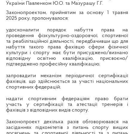
України Павленком Ю.О. та Мазурашу Г.Г.
Законопроектом, прийнятим за основу 1 травня
2025 року, пропонувалося:
удосконалити порядок набуття права на
проведення фізкультурно-оздоровчої, спортивної
та реабілітаційної діяльності, передбачивши що для
набуття такого права фахівцю сфери фізичної
культури і спорту має бути присуджено/визнано
відповідну освітню кваліфікацію, присвоєно/
підтверджено професійну кваліфікацію;
запровадити механізм періодичної сертифікації
фахівців, що здійснюється за участі національних
спортивних федерацій;
надати спортивним федераціям право брати
участь у сертифікації та атестації тренерів і
фахівців з відповідних видів спорту.
Законопроект декілька разів обговорювався на
засіданнях підкомітетів з питань спорту вищих
досягнень та спортивної діяльності та з питань