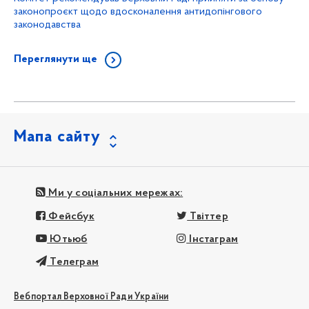
законопроєкт щодо вдосконалення антидопінгового
законодавства
Переглянути ще
Мапа сайту
Ми у соціальних мережах:
Фейсбук
Твіттер
Ютьюб
Інстаграм
Телеграм
Вебпортал Верховної Ради України