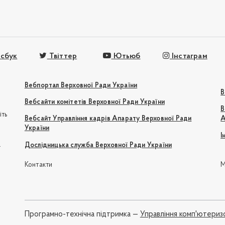
сбук
Твіттер
Ютьюб
Інстаграм
Вебпортал Верховної Ради України
В
Вебсайти комітетів Верховної Ради України
В
іть
Вебсайт Управління кадрів Апарату Верховної Ради
А
України
І
e
Дослідницька служба Верховної Ради України
Контакти
М
Програмно-технічна підтримка —
Управління комп'ютериз