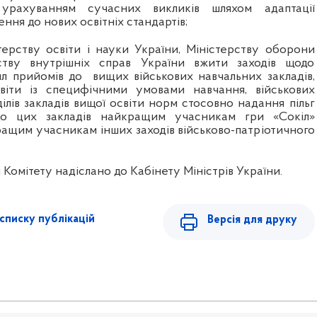
рахуванням сучасних викликів шляхом адаптації
ння до нових освітніх стандартів;
терству освіти і науки України, Міністерству оборони
рству внутрішніх справ України вжити заходів щодо
л прийомів до
вищих військових навчальних закладів,
світи із специфічними умовами навчання, військових
ілів закладів вищої освіти норм стосовно надання пільг
до цих закладів найкращим учасникам гри «Сокіл»
ращим учасникам інших заходів військово-патріотичного
 Комітету надіслано до Кабінету Міністрів України.
списку публікацій
Версія для друку