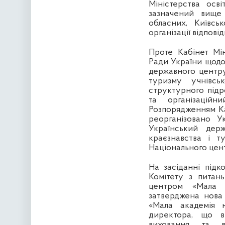
Міністерства осв
зазначений вище 
обласних, Київськ
організації відпові
Проте Кабінет Мі
Ради України щодо
державного центру
туризму учнівсь
структурного підр
та організацій
Розпорядженням К
реорганізовано У
Український держ
краєзнавства і т
Національного цент
На засіданні підк
Комітету з питан
центром «Мала 
затверджена нова
«Мала академія н
директора, що ві
виховання та ві