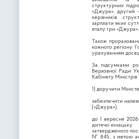
структурних підро
«Джура», другий –
керівників струк
зарплати яких сутт
етапу гри «Джура»,
Також прорахована
кожного регіону. 
урахуванням досві
За підсумками ро
Верховної Ради Ук
Кабінету Міністрів 
1) доручити Міністе
забезпечити належн
(«Джура»),
до 1 вересня 2026
дитячо-юнацьку 
затвердженого пост
№ 845., з метою а