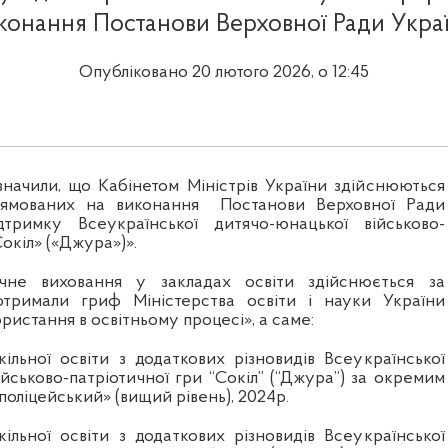
конання Постанови Верховної Ради Укра
Опубліковано 20 лютого 2026, о 12:45
значили, що Кабінетом Міністрів України здійснюються
прямованих на виконання
Постанови Верховної Ради
тримку Всеукраїнської дитячо-юнацької військово-
Сокіл» («Джура»)».
тичне виховання у закладах освіти здійснюється за
тримали гриф Міністерства освіти і науки України
ристання в освітньому процесі», а саме:
ільної освіти з додаткових різновидів Всеукраїнської
йськово-патріотичної гри “Сокіл” (“Джура”) за окремим
оліцейський» (вищий рівень), 2024р.
ільної освіти з додаткових різновидів Всеукраїнської