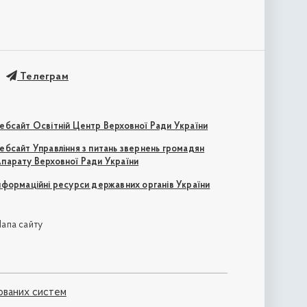
Телеграм
ебсайт Освітній Центр Верховної Ради України
ебсайт Управління з питань звернень громадян
парату Верховної Ради України
нформаційні ресурси державних органів України
апа сайту
ованих систем