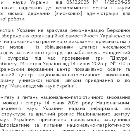
іти і науки України
від 05.12.2025 № 1/25624-25
наказ надіслано до департаментів освіти і науки
ої міської держаних (військових) адміністрацій для
дної роботи.
ністрів України не врахував рекомендацію Верховної
 збереження організаційної самостійності Українського
 національно-патріотичного виховання, краєзнавства і
кої молоді із збільшенням штатної чисельності
озділу зазначеного центру, що забезпечує методичний
ний супровід під час проведення гри "Джура".
абінету
Міністрів України від 14 липня 2025 р. № 710-р
країнський державний центр позашкільної освіти та
авний центр національно-патріотичного виховання,
уризму учнівської молоді шляхом приєднання їх до
ру “Мала академія наук України”.
омітету з питань національно-патріотичного виховання
ь молоді і спорту 14 січня 2026 року Національним
академія наук України» надана інформація, що
 структура та штатний розпис Національного центру
аук України», призначено профільного заступника
дповідатиме за питання національно-патріотичного
йськово-патріотичного виховання, створено два