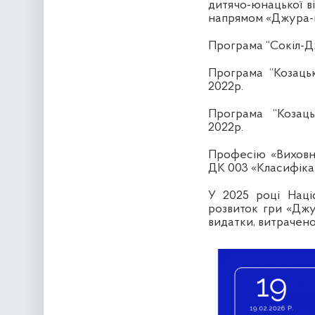
дитячо-юнацької ві
напрямом «Джура-п
Програма “Сокіл-Дж
Програма “Козацьк
2022р.
Програма “Козаць
2022р.
Професію «Виховн
ДК 003 «Класифіка
У 2025 році Наці
розвиток гри «Джу
видатки, витрачено 