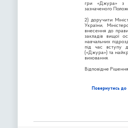
гри «Джура» з у
зазначеного Положе
2) доручити Мініс
України, Міністе
внесення до прави
закладів вищої о
навчальних підрозд
під час вступу 
(«Джура») та найк
виховання.
Відповідне Рішення
Повернутись до 