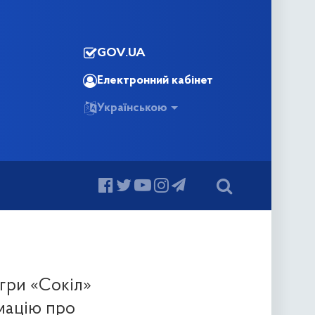
GOV.UA
Електронний кабінет
Українською
 гри «Сокіл»
рмацію про