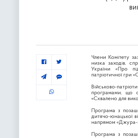
ви
Члени Комітету за
низка заходів, с
України «Про під
патріотичної гри «
Військово-патріо
програмами, що о
«Схвалено для вико
Програма з позашк
дитячо-юнацької ві
напрямом «Джура-п
Програма з позашк