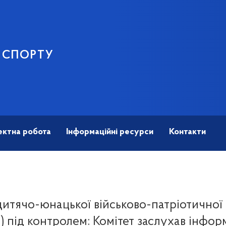
І СПОРТУ
ектна робота
Інформаційні ресурси
Контакти
итячо-юнацької військово-патріотичної
 під контролем: Комітет заслухав інфо