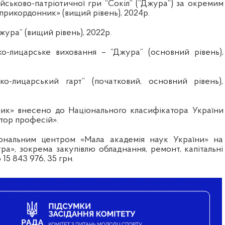
йськово-патріотичної гри “Сокіл” (“Джура”) за окремим
рикордонник» (вищий рівень), 2024р.
ура” (вищий рівень), 2022р.
о-лицарське виховання – “Джура” (основний рівень),
ко-лицарський гарт” (початковий, основний рівень),
ик» внесено до Національного класифікатора України
тор професій».
ональним центром «Мала академія наук України» на
ра», зокрема закупівлю обладнання, ремонт, капітальні
15 843 976, 35 грн.