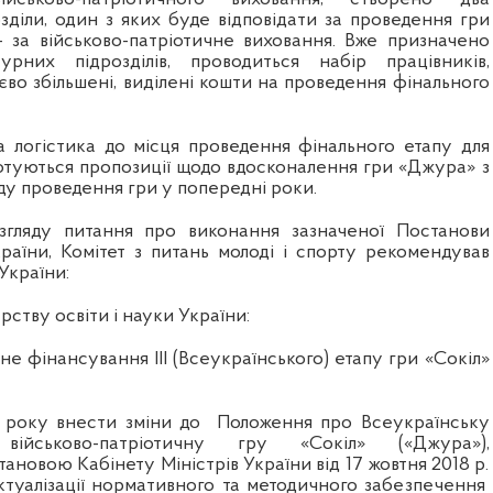
зділи, один з яких буде відповідати за проведення гри
 за військово-патріотичне виховання. Вже призначено
турних підрозділів, проводиться набір працівників,
єво збільшені, виділені кошти на проведення фінального
 логістика до місця проведення фінального етапу для
Готуються пропозиції щодо вдосконалення гри «Джура» з
ду проведення гри у попередні роки.
згляду питання про виконання зазначеної Постанови
раїни, Комітет з питань молоді і спорту рекомендував
України:
рству освіти і науки України:
е фінансування ІІІ (Всеукраїнського) етапу гри «Сокіл»
 року внести зміни до
Положення про Всеукраїнську
військово-патріотичну гру «Сокіл» («Джура»),
ановою Кабінету Міністрів України від 17 жовтня 2018 р.
ктуалізації нормативного та методичного забезпечення