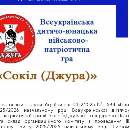
тва освіти і науки України від 04.12.2025 № 1584 «Про
25/2026 навчальному році Всеукраїнської дитячо-
о-патріотичної гри «Сокіл» («Джура») затверджено План
а склад організаційного комітету з проведення ІІІ
) етапу гри у 2025/2026 навчальному році. Листом