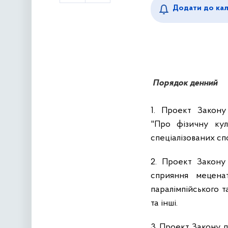
Додати до ка
Порядок денний
1.
Проект Закону 
"Про фізичну кул
спеціалізованих сп
2.
Проект Закону 
сприяння меценат
паралімпійського т
та інші.
3.
Проект Закону п