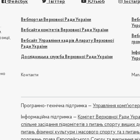
Фейсбук
Твіттер
Ютьюб
Інстаг
Вебпортал Верховної Ради України
Веб
Укр
.
Вебсайти комітетів Верховної Ради України
.
Вебс
зиції,
Вебсайт Управління кадрів Апарату Верховної
гро
Ради України
Інф
Дослідницька служба Верховної Ради України
Укр
ю
ено
Контакти
Мап
Програмно-технічна підтримка —
Управління комп'юте
Iнформаційна підтримка —
Комітет Верховної Ради Укр
спільне засідання підкомітетів з питань спорту вищих д
питань фізичної культури і масового спорту та з питань
положень права Європейського Союзу та виконання мі