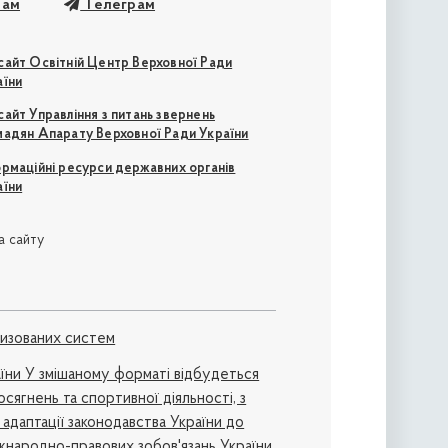
рам
Телеграм
сайт Освітній Центр Верховної Ради
аїни
айт Управління з питань звернень
мадян Апарату Верховної Ради України
ормаційні ресурси державних органів
аїни
а сайту
ризованих систем
аїни У змішаному форматі відбудеться
осягнень та спортивної діяльності, з
 адаптації законодавства України до
жнародно-правових зобов'язань України