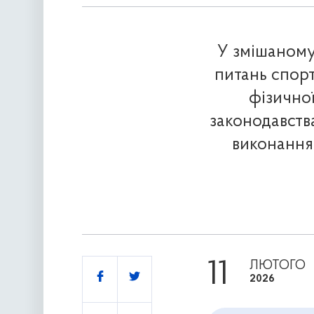
У змішаному 
питань спорт
фізичної
законодавств
виконання
11
ЛЮТОГО
Поділитись
2026