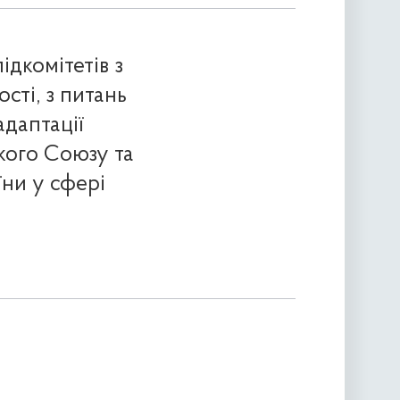
ідкомітетів з
сті, з питань
адаптації
кого Союзу та
ни у сфері