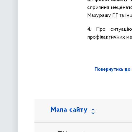
сприяння меценатсь
Мазурашу Г.Г та інш
4.
Про ситуацію
профілактичних мед
Повернутись до 
Мапа сайту