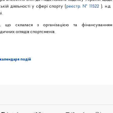
кій діяльності у сфері спорту (
реєстр. № 11522
), н.д.
і.
, що склалася з організацією та фінансуванням
ичних оглядів спортсменів.
календаря подій