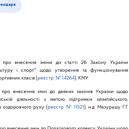
лендаря
про внесення зміни до статті 26 Закону України
ьтуру і спорт" щодо утворення та функціонування
ортивних класів (
реєстр. № 14264
), КМУ.
про внесення змін до деяких законів України щодо
ській діяльності з метою підтримки олімпійського,
а оздоровчого руху (
реєстр. № 11521
), н.д.
Мазурашу Г.Г
ро внесення змін до Податкового кодексу України щодо