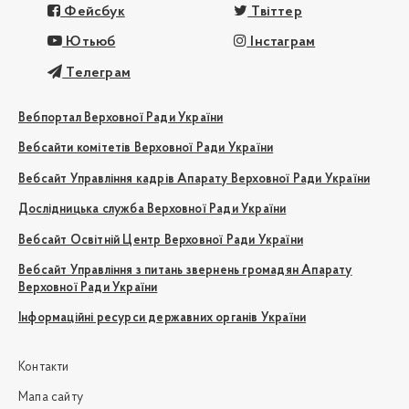
Фейсбук
Твіттер
Ютьюб
Інстаграм
Телеграм
Вебпортал Верховної Ради України
Вебсайти комітетів Верховної Ради України
Вебсайт Управління кадрів Апарату Верховної Ради України
Дослідницька служба Верховної Ради України
Вебсайт Освітній Центр Верховної Ради України
Вебсайт Управління з питань звернень громадян Апарату
Верховної Ради України
Інформаційні ресурси державних органів України
Контакти
Мапа сайту