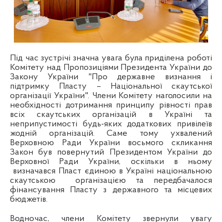
Під час зустрічі значна увага була приділена роботі
Комітету над Пропозиціями Президента України до
Закону України "Про державне визнання і
підтримку Пласту – Національної скаутської
організації України". Члени Комітету наголосили на
необхідності дотримання принципу рівності прав
всіх скаутських організацій в Україні та
неприпустимості будь-яких додаткових привілеїв
жодній організацій. Саме тому ухвалений
Верховною Ради України восьмого скликання
Закон був повернутий Президентом України до
Верховної Ради України, оскільки в ньому
визначався Пласт єдиною в Україні національною
скаутською
організацією та передбачалося
фінансування Пласту з державного та місцевих
бюджетів.
Водночас, члени Комітету звернули увагу