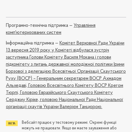
Програмно-технічна підтримка —
Управління
комп'ютеризованих систем
Iнформаційна підтримка —
Комітет Верховної Ради України
13 вересня 2019 року у Комітеті відбулася зустріч
заступника Голови Комітету Василя Мокана і голови
підкомітету з питань державної молодіжної політики Ірини
Борзової з делегацією Всесвітньої Організації Скаутського
Руху (ВОСР) – Генеральним секретарем ВОСР Ахмадом
Альхедаві, Головою Всесвітнього Комітету ВОСР Крегом
Тюрпі, Головою Евразійського Скаутського Комітету
Серджиу Кіріке, головою Національної Ради Національної
організації скаутів України Валерієм Танцюрою.
Вебсайт працює у тестовому режимі. Окремі функції
можуть не працювати. Якщо ви маєте зауваження або