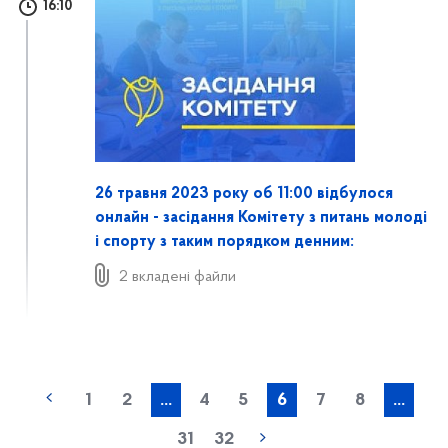
16:10
26 травня 2023 року об 11:00 відбулося
онлайн - засідання Комітету з питань молоді
і спорту з таким порядком денним:
2 вкладені файли
1
2
...
4
5
6
7
8
...
31
32