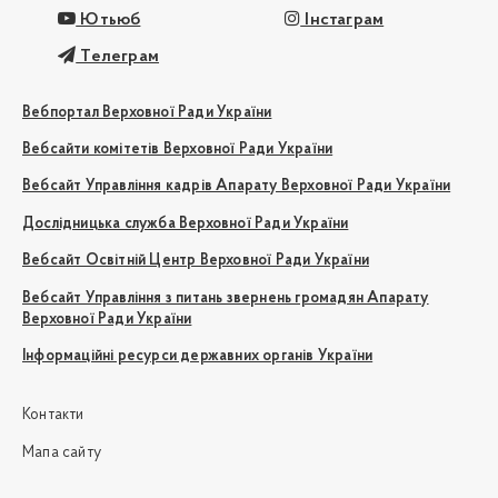
Ютьюб
Інстаграм
Телеграм
Вебпортал Верховної Ради України
Вебсайти комітетів Верховної Ради України
Вебсайт Управління кадрів Апарату Верховної Ради України
Дослідницька служба Верховної Ради України
Вебсайт Освітній Центр Верховної Ради України
Вебсайт Управління з питань звернень громадян Апарату
Верховної Ради України
Інформаційні ресурси державних органів України
Контакти
Мапа сайту